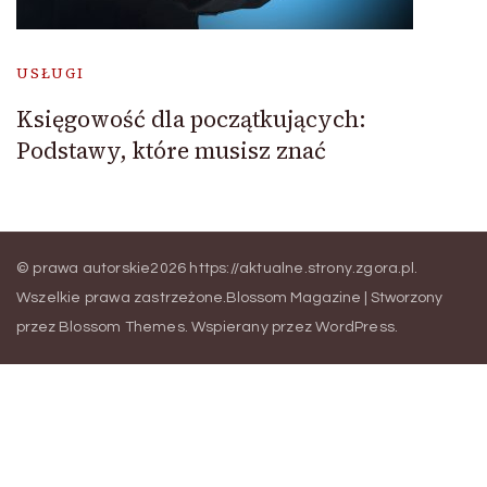
USŁUGI
Księgowość dla początkujących:
Podstawy, które musisz znać
© prawa autorskie2026
https://aktualne.strony.zgora.pl
.
Wszelkie prawa zastrzeżone.
Blossom Magazine | Stworzony
przez
Blossom Themes
.
Wspierany przez
WordPress
.