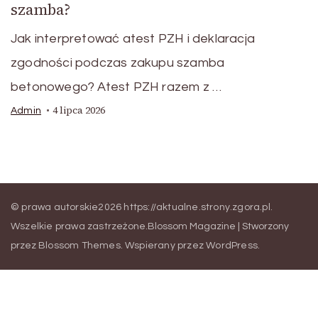
szamba?
Jak interpretować atest PZH i deklaracja
zgodności podczas zakupu szamba
betonowego? Atest PZH razem z …
4 lipca 2026
Admin
© prawa autorskie2026
https://aktualne.strony.zgora.pl
.
Wszelkie prawa zastrzeżone.
Blossom Magazine | Stworzony
przez
Blossom Themes
.
Wspierany przez
WordPress
.