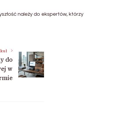
zyszłość należy do ekspertów, którzy
ykuł
y do
wej w
irmie