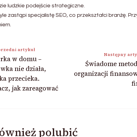
zie ludzkie podejście strategiczne.
le zastąpi specjalistę SEO, co przekształci branżę. Pr
niem.
ja
rzedni artykuł
Następny art
erka w domu –
Świadome metod
wka nie działa,
organizacji finanso
ka przecieka.
f
cz, jak zareagować
ównież polubić