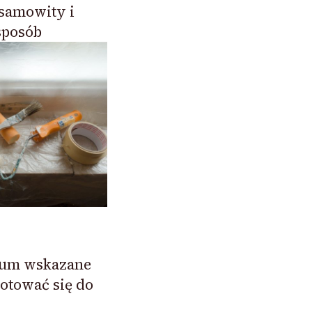
esamowity i
sposób
kum wskazane
gotować się do