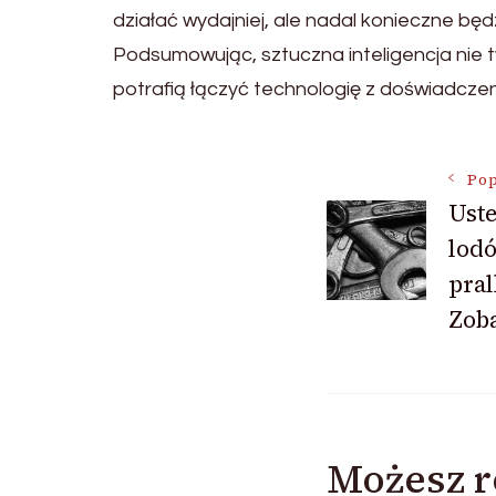
działać wydajniej, ale nadal konieczne będ
Podsumowując, sztuczna inteligencja nie ty
potrafią łączyć technologię z doświadcze
Nawigac
Pop
Ust
lodó
wpisu
pral
Zoba
Możesz r