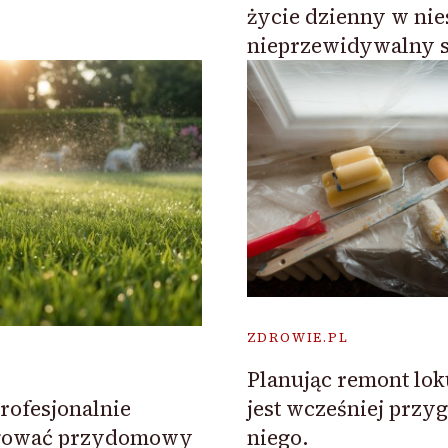
życie dzienny w ni
nieprzewidywalny 
ZDROWIE.PL
Planując remont lo
jest wcześniej przy
rofesjonalnie
niego.
ygować przydomowy