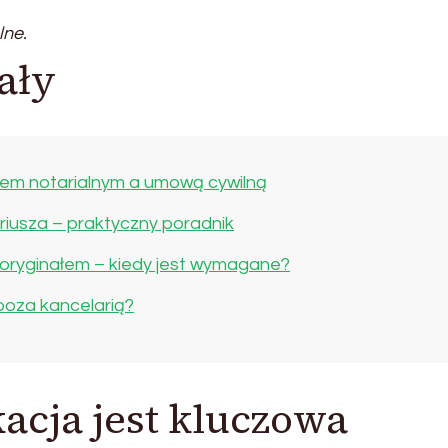
lne.
ały
tem notarialnym a umową cywilną
iusza – praktyczny poradnik
 oryginałem – kiedy jest wymagane?
 poza kancelarią?
acja jest kluczowa