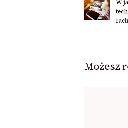
W ja
wpisu
tech
rac
Możesz r