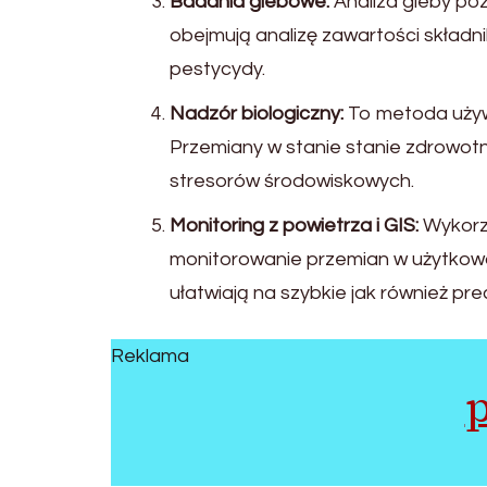
Badania glebowe:
Analiza gleby poz
obejmują analizę zawartości składni
pestycydy.
Nadzór biologiczny:
To metoda używaj
Przemiany w stanie stanie zdrowot
stresorów środowiskowych.
Monitoring z powietrza i GIS:
Wykorzy
monitorowanie przemian w użytkowan
ułatwiają na szybkie jak również pr
Reklama