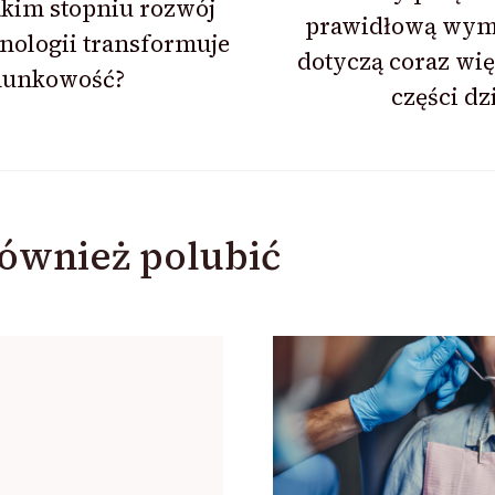
kim stopniu rozwój
prawidłową wy
nologii transformuje
dotyczą coraz wi
hunkowość?
części dzi
ównież polubić