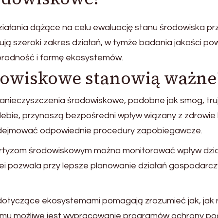
ziałania dążące na celu ewaluację stanu środowiska prz
ą szeroki zakres działań, w tymże badania jakości powi
norodność i formę ekosystemów.
owiskowe stanowią ważne
anieczyszczenia środowiskowe, podobne jak smog, tr
lebie, przynoszą bezpośredni wpływ wiązany z zdrowie
odejmować odpowiednie procedury zapobiegawcze.
rtyzom środowiskowym można monitorować wpływ działa
ei pozwala przy lepsze planowanie działań gospodarcz
otyczące ekosystemami pomagają zrozumieć jak, jak ró
emu możliwe jest wypracowanie programów ochrony pod