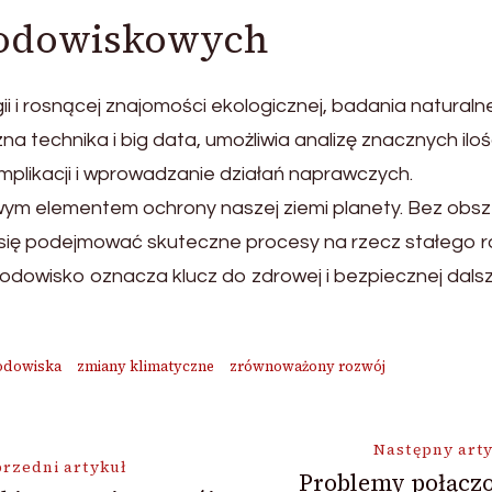
rodowiskowych
 i rosnącej znajomości ekologicznej, badania naturaln
na technika i big data, umożliwia analizę znacznych il
omplikacji i wprowadzanie działań naprawczych.
m elementem ochrony naszej ziemi planety. Bez obsze
 się podejmować skuteczne procesy na rzecz stałego ro
rodowisko oznacza klucz do zdrowej i bezpiecznej dalsze
odowiska
zmiany klimatyczne
zrównoważony rozwój
ja
Następny art
rzedni artykuł
Problemy połączo