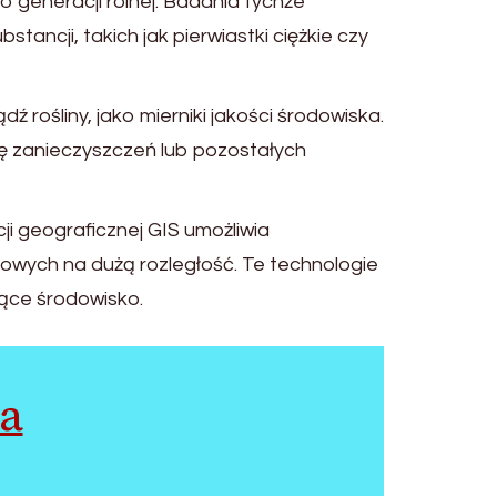
o generacji rolnej. Badania tychże
ancji, takich jak pierwiastki ciężkie czy
 rośliny, jako mierniki jakości środowiska.
ę zanieczyszczeń lub pozostałych
cji geograficznej GIS umożliwia
iowych na dużą rozległość. Te technologie
zące środowisko.
a