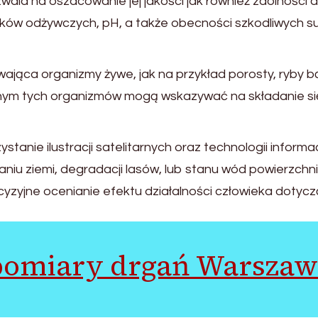
wala na oszacowanie jej jakości jak również zdolności d
ków odżywczych, pH, a także obecności szkodliwych subst
ąca organizmy żywe, jak na przykład porosty, ryby bądź
nym tych organizmów mogą wskazywać na składanie si
stanie ilustracji satelitarnych oraz technologii informa
iu ziemi, degradacji lasów, lub stanu wód powierzchn
ecyzyjne ocenianie efektu działalności człowieka dotyc
pomiary drgań Warszaw