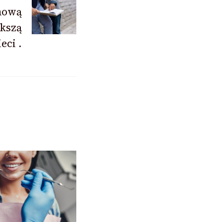
mową
ększą
eci .