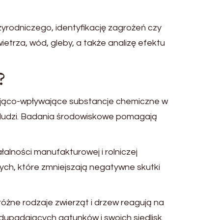
yrodniczego, identyfikację zagrożeń czy
etrza, wód, gleby, a także analizę efektu
?
ująco-wpływające substancje chemiczne w
 ludzi. Badania środowiskowe pomagają
lności manufakturowej i rolniczej
ych, które zmniejszają negatywne skutki
żne rodzaje zwierząt i drzew reagują na
upadających gatunków i swoich siedlisk.