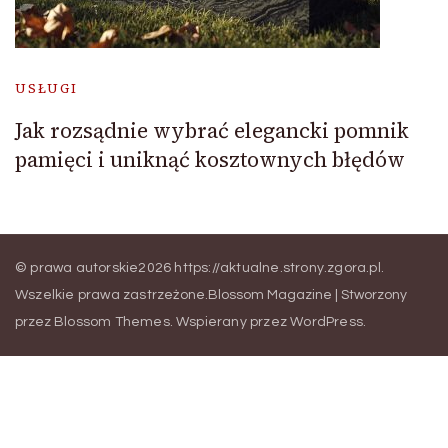
USŁUGI
Jak rozsądnie wybrać elegancki pomnik
pamięci i uniknąć kosztownych błędów
© prawa autorskie2026
https://aktualne.strony.zgora.pl
.
Wszelkie prawa zastrzeżone.
Blossom Magazine | Stworzony
przez
Blossom Themes
.
Wspierany przez
WordPress
.