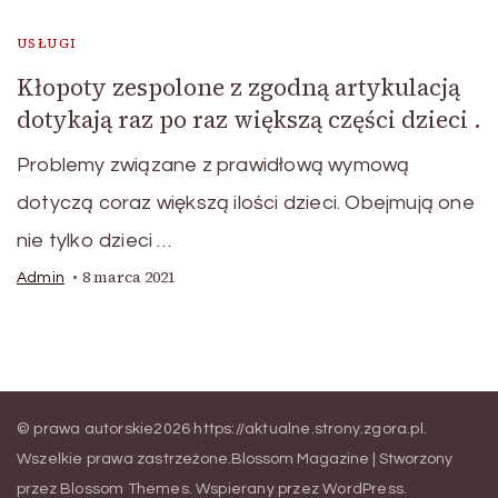
USŁUGI
Kłopoty zespolone z zgodną artykulacją
dotykają raz po raz większą części dzieci .
Problemy związane z prawidłową wymową
dotyczą coraz większą ilości dzieci. Obejmują one
nie tylko dzieci …
8 marca 2021
Admin
© prawa autorskie2026
https://aktualne.strony.zgora.pl
.
Wszelkie prawa zastrzeżone.
Blossom Magazine | Stworzony
przez
Blossom Themes
.
Wspierany przez
WordPress
.