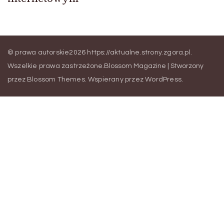
© prawa autorskie2026
https://aktualne.strony.zgora.pl
.
Wszelkie prawa zastrzeżone.
Blossom Magazine | Stworzony
przez
Blossom Themes
.
Wspierany przez
WordPress
.