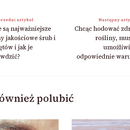
ja
rzedni artykuł
Następny art
e są najważniejsze
Chcąc hodować zd
y jakościowe śrub i
rośliny, mu
tów i jak je
umożliwi
awdzić?
odpowiednie waru
ównież polubić