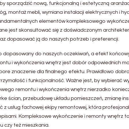
by sporządzić nową, funkcjonalną i estetyczną aranżacj
łóg, montaż mebli, wymiana instalacji elektrycznych i 
undamentalnych elementów kompleksowego wykończeni
ane jest skonsultować się z doświadczonym architekte
raz dopasować ją do naszych potrzeb i preferencji.
io dopasowany do naszych oczekiwań, a efekt końcow
u i wykończenia wnętrz jest dobór odpowiednich mater
re znaczenie dla finalnego efektu. Prawidłowo dobran
wytrzymałość i funkcjonalność. Ważne jest, by wybierać w
owego remontu i wykończenia wnętrz nierzadko koniecz
ke ścian, przebudowę układu pomieszczeń, zmianę insta
ć z usług fachowej ekipy remontowej, która profesjona
zepisami. Kompleksowe wykończenie i remonty wnętrz t
 czy też mieszkania.