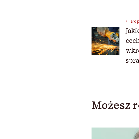
Nawigac
Pop
Jaki
cech
wpisu
wkrę
spr
Możesz r