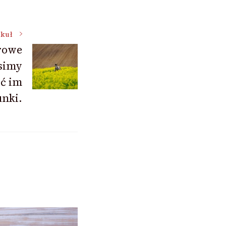
ykuł
rowe
simy
ć im
nki.