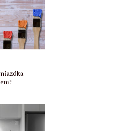
gniazdka
tem?