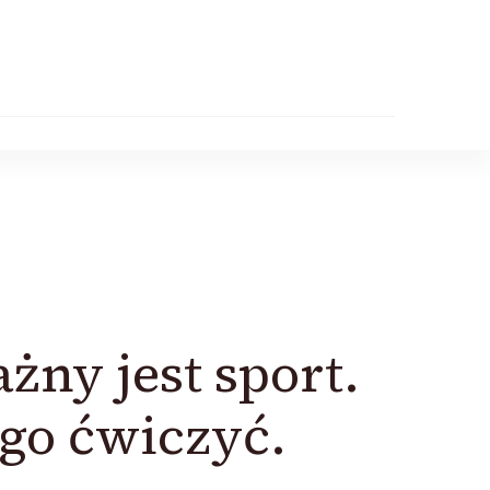
.
żny jest sport.
 go ćwiczyć.