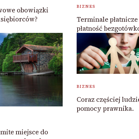
BIZNES
awowe obowiązki
siębiorców?
Terminale płatnicze
płatność bezgotów
BIZNES
Coraz częściej ludzi
pomocy prawnika.
omite miejsce do