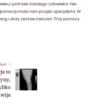
wieku i potrzeb kazdego człowieka. Nie
Z pomocą może nam przyjść specjalista. W
ing i ułoży zestaw ćwiczeń. Przy pomocy
ykuł
ja to
yny,
ybko
zwija