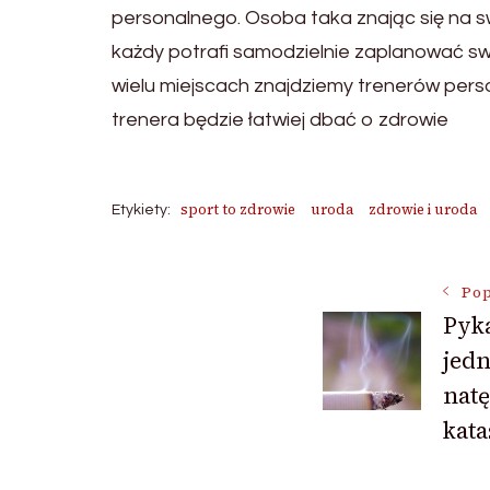
personalnego. Osoba taka znając się na sw
każdy potrafi samodzielnie zaplanować swo
wielu miejscach znajdziemy trenerów pers
trenera będzie łatwiej dbać o zdrowie
sport to zdrowie
uroda
zdrowie i uroda
Etykiety:
Nawigac
Pop
Pyka
jed
wpisu
nat
kata