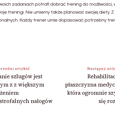
oich zadaniach potrafi dobrać trening do możliwości, 
je treningi. Nie umiemy także planować swojej diety. 
onalnych. Każdy trener umie dopasować potrzebny tren
ja
rzedni artykuł
Następny art
nie szlugów jest
Rehabilitac
nym z z większym
płaszczyzna medyc
ężeniem
która ogromnie sz
strofalnych nałogów
się ro