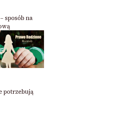
 – sposób na
kową
e potrzebują