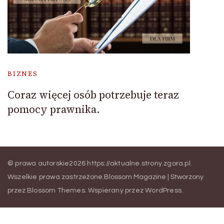
BIZNES
Coraz więcej osób potrzebuje teraz
pomocy prawnika.
© prawa autorskie2026
https://aktualne.strony.zgora.pl
.
Wszelkie prawa zastrzeżone.
Blossom Magazine | Stworzony
przez
Blossom Themes
.
Wspierany przez
WordPress
.