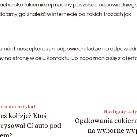
acharsko lakierniczej musimy poszukać odpowiedniego f
dołamy go znaleźć w internecie po takich frazach jak
lement naszej karoserii odpowiedni ludzie na odpowied
y na stronę w celu kontaktu lub zapoznania się z ofertą
ja
rzedni artykuł
Następny art
eś kolizje? Ktoś
Opakowania cukiern
rysował Ci auto pod
na wyborne wyp
rem?