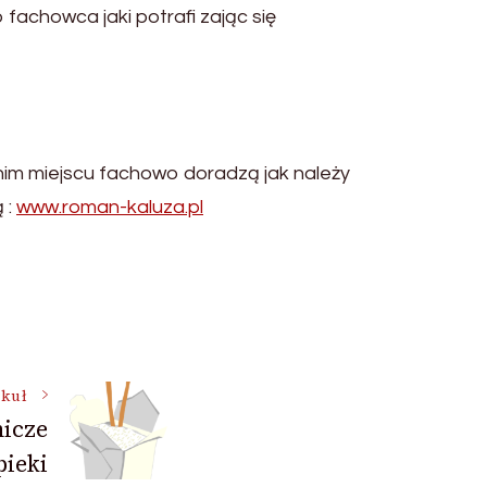
achowca jaki potrafi zając się
nim miejscu fachowo doradzą jak należy
 :
www.roman-kaluza.pl
ykuł
icze
ieki