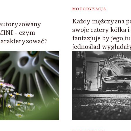
MOTORYZACJA
Każdy mężczyzna po
 autoryzowany
swoje cztery kółka i 
MINI – czym
fantazjuje by jego f
harakteryzować?
jednoślad wyglądały 