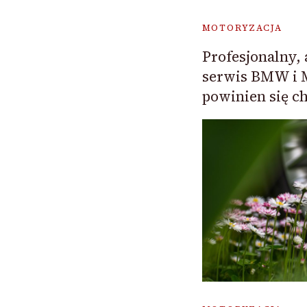
MOTORYZACJA
Profesjonalny,
serwis BMW i 
powinien się c