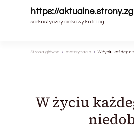
https://aktualne.strony.zg
sarkastyczny ciekawy katalog
Strona główna
motoryzacja
W życiu każdego 
W życiu każde
niedob