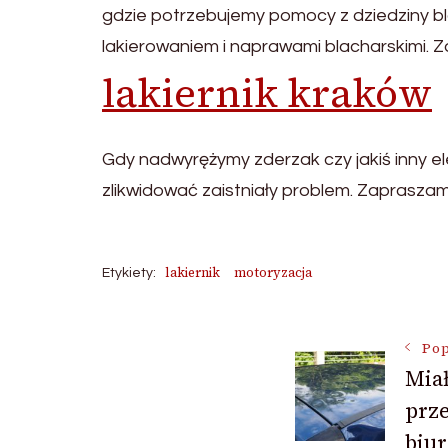
gdzie potrzebujemy pomocy z dziedziny bl
lakierowaniem i naprawami blacharskimi. Z
lakiernik kraków
Gdy nadwyrężymy zderzak czy jakiś inny e
zlikwidować zaistniały problem. Zapraszam
lakiernik
motoryzacja
Etykiety:
Nawigac
Pop
Miał
prze
wpisu
biu