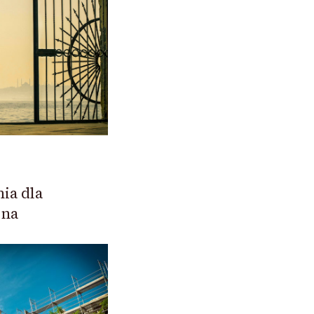
ia dla
 na