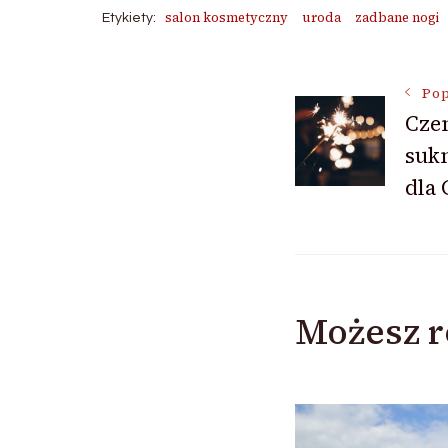
salon kosmetyczny
uroda
zadbane nogi
Etykiety:
Nawigac
Pop
Cze
sukn
wpisu
dla 
Możesz r