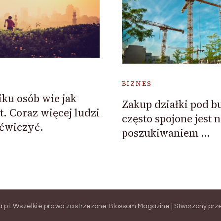
BIZNES
iku osób wie jak
Zakup działki pod 
t. Coraz więcej ludzi
często spojone jest n
 ćwiczyć.
poszukiwaniem …
a.pl
. Wszelkie prawa zastrzeżone.
Blossom Magazine | Stworzony prz