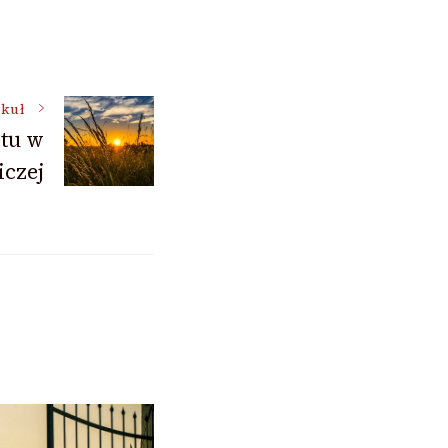
ykuł
tu w
iczej