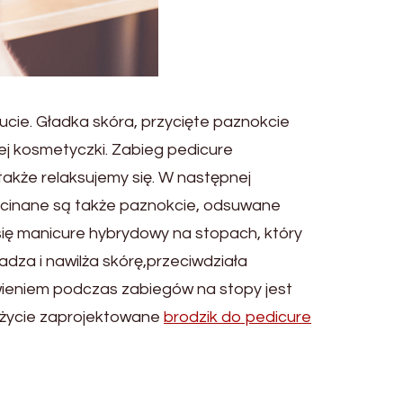
ucie. Gładka skóra, przycięte paznokcie
ej kosmetyczki. Zabieg pedicure
także relaksujemy się. W następnej
Obcinane są także paznokcie, odsuwane
się manicure hybrydowy na stopach, który
adza i nawilża skórę,przeciwdziała
wieniem podczas zabiegów na stopy jest
eżycie zaprojektowane
brodzik do pedicure