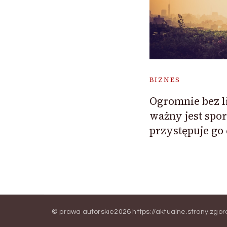
BIZNES
Ogromnie bez l
ważny jest spor
przystępuje go
© prawa autorskie2026
https://aktualne.strony.zgor