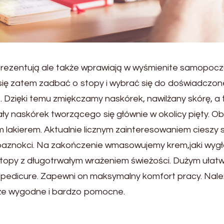
 prezentują ale także wprawiają w wyśmienite samopocz
ię zatem zadbać o stopy i wybrać się do doświadczon
. Dzięki temu zmiękczamy naskórek, nawilżany skórę, a 
y naskórek tworzącego się głównie w okolicy pięty. 
lakierem. Aktualnie licznym zainteresowaniem cieszy 
do paznokci. Na zakończenie wmasowujemy krem,jaki wygł
stopy z długotrwałym wrażeniem świeżości. Dużym ułat
 pedicure. Zapewni on maksymalny komfort pracy. Nal
kże wygodne i bardzo pomocne.