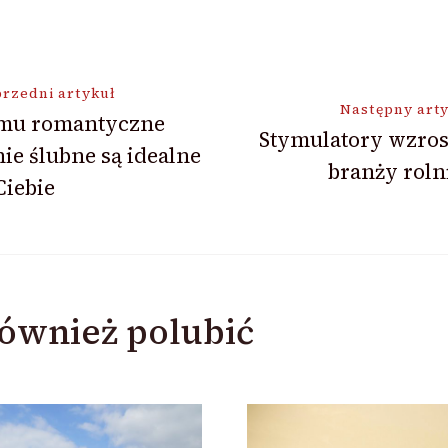
ja
rzedni artykuł
Następny art
mu romantyczne
Stymulatory wzros
ie ślubne są idealne
branży roln
Ciebie
ównież polubić