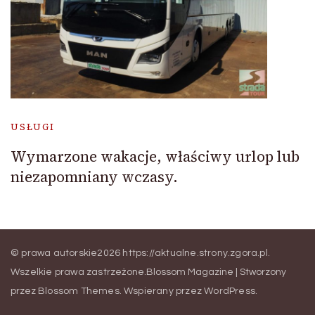
USŁUGI
Wymarzone wakacje, właściwy urlop lub
niezapomniany wczasy.
© prawa autorskie2026
https://aktualne.strony.zgora.pl
.
Wszelkie prawa zastrzeżone.
Blossom Magazine | Stworzony
przez
Blossom Themes
.
Wspierany przez
WordPress
.